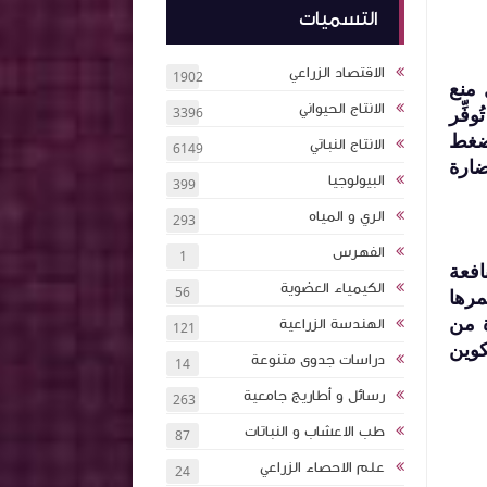
التسميات
الاقتصاد الزراعي
1902
 منع
الانتاج الحيواني
فِّر
3396
 ضغط
الانتاج النباتي
6149
شاب الضارة
البيولوجيا
399
الري و المياه
293
الفهرس
1
افعة
الكيمياء العضوية
56
مرها
ة من
الهندسة الزراعية
121
كوين
دراسات جدوى متنوعة
14
رسائل و أطاريج جامعية
263
طب الاعشاب و النباتات
87
علم الاحصاء الزراعي
24