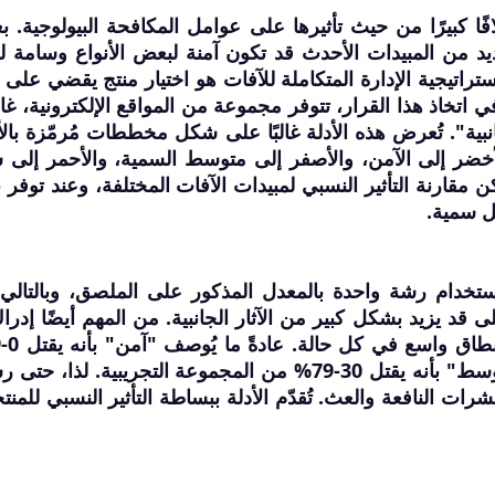
ًا كبيرًا من حيث تأثيرها على عوامل المكافحة البيولوجية. ب
ديد من المبيدات الأحدث قد تكون آمنة لبعض الأنواع وسامة لل
راتيجية الإدارة المتكاملة للآفات هو اختيار منتج يقضي على ا
 اتخاذ هذا القرار، تتوفر مجموعة من المواقع الإلكترونية، غالبً
انبية". تُعرض هذه الأدلة غالبًا على شكل مخططات مُرمّزة بالأ
أخضر إلى الآمن، والأصفر إلى متوسط ​​السمية، والأحمر إلى 
كن مقارنة التأثير النسبي لمبيدات الآفات المختلفة، وعند توفر
قل سمية.
استخدام رشة واحدة بالمعدل المذكور على الملصق، وبالتالي
 قد يزيد بشكل كبير من الآثار الجانبية. من المهم أيضًا إدرا
من المجموعة التجريبية، بينما يُعرّف "متوسط" بأنه يقتل 30-79% من المجموعة التجريبية. لذا، 
رات النافعة والعث. تُقدّم الأدلة ببساطة التأثير النسبي للمنت