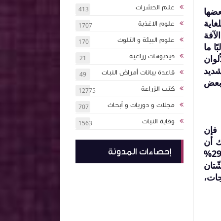
علم الحشرات
413
عضها
غاية
علوم الاغذية
1707
لآفة
علوم البيئة و التلوث
170
ا ما
فيديوهات زراعية
لوان
21
شديد
قاعدة بيانات أمراض النبات
49
 بعض
كتب الزراعة
12775
مجلات و دوريات و أبحاث
707
وقاية النبات
1563
 فإن
ك أن
إحصاءات المدونة
الفئات الثلاث (آمنة/متوسطة/سامة) لها نطاق واسع في كل حالة. عادةً ما يُوصف "آمن" بأنه يقتل 0-29%
حتى رشّتان
جات،