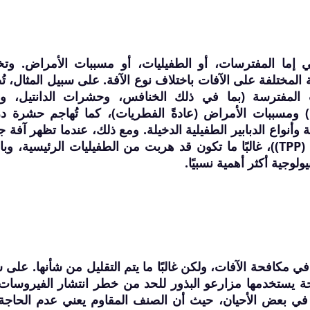
هي إما المفترسات، أو الطفيليات، أو مسببات الأمراض. وت
 المختلفة على الآفات باختلاف نوع الآفة. على سبيل المثال، ت
المفترسة (بما في ذلك الخنافس، وحشرات الدانتيل، وذ
ة) ومسببات الأمراض (عادةً الفطريات)، كما تُهاجم حشرة د
نواع الدبابير الطفيلية الدخيلة. ومع ذلك، عندما تظهر آفة ج
(مثل حشرة بسيلا البطاطس الطماطمية (TPP))، غالبًا ما تكون قد هربت من الطفيليات الرئيسية، و
وجية أكثر أهمية نسبيًا.
ب في مكافحة الآفات، ولكن غالبًا ما يتم التقليل من شأنها. على 
افحة يستخدمها مزارعو البذور للحد من خطر انتشار الفيروسا
في بعض الأحيان، حيث أن الصنف المقاوم يعني عدم الحاجة