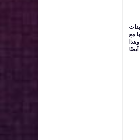
يدات
ا مع
وهذا
يضًا