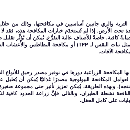
رة التربة والري جانبين أساسيين في مكافحتها، وذلك من خلال
تحت الأرض. إذا لم تُستخدَم خيارات المكافحة هذه، فقد لا تُو
ةً كافية، خاصةً للأصناف عالية التفرُّغ. يُمكن أن يُؤثِّر تقليل
الآفات عن طريق إزالة العوائل البديلة (مثل نبات البقس لـ TPP) أو مكافحة البطاطس والأع
 مكافحة الآفات.
بها المكافحة الزراعية دورها في توفير مصدر رحيق للأنواع الن
ِّر لعوامل المكافحة البيولوجية مصدرًا غذائيًا يُمكن أن يُطيل ع
نتجه). وبهذه الطريقة، يُمكن تعزيز تأثير حتى مجموعة صغير
النافعة نشطة الطيران، وبالتالي فإنَّ زراعة الحدود كافية لت
يليات على كامل الحقل.