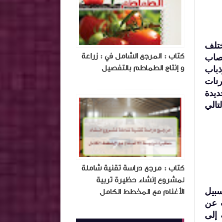
ختلف
كتاب : المرجع الشامل في : زراعة
ُصاب
و إنتاج الطماطم بالتفصيل
باب
رنات
ديدة
بالتالي
كتاب : مرجع دراسة تقنية شاملة
لمشروع إنشاء حظيرة تربية
سبيل
الأغنام مع المخطط الكامل
ت عن
 إلى