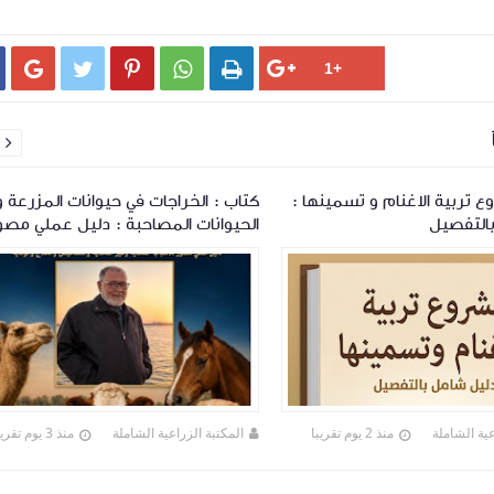






 تربية الاغنام و تسمينها :
كتاب : الخراجات في حيوانات المزرعة و
التفصيل
الحيوانات المصاحبة : دليل عملي مصو
عية الشاملة
منذ 2 يوم تقريبا
المكتبة الزراعية الشاملة
منذ 3 يوم تقريبا