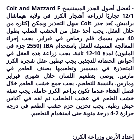
- تُفضل أصول الجذر المستنسخ Colt and Mazzard F
12/1 تجاريًا لزراعة أشجار الكرز في ولاية هيماشال
براديش. يُعد جذر Colt سهل التجذير ويمكن إكثاره من
خلال العقل. يجب أخذ عقل من الخشب الصلب بطول
40 سم بسمك قلم رصاص في فبراير. يجب إجراء
المعالجة المسبقة للعقل باستخدام IBA (2550 جزء في
المليون) لمدة 10-12 ثانية. يجب زراعة هذه العقل في
أحواض الحضانة للتجذير. يجب تبطين عقل شجرة الكرز
المتجذرة في ديسمبر وتطعيمها بصنف الطعم في
مارس. يوصى بتطعيم اللسان خلال شهري فبراير
ومارس. بالنسبة للتطعيم، يجب جمع خشب الطعم خلال
فصل الشتاء عندما تكون براعم الكرز خاملة. يجب تعبئة
خشب الطعم في عشب الطحلب ثم لفه في أكياس
خيش رطبة. يجب تخزين حزم خشب الطعم في درجة
حرارة 2-4 درجة مئوية حتى استخدام التطعيم.
إعداد الأرض وزراعة الكرز: