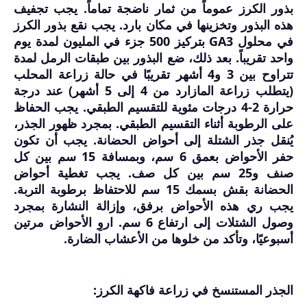
بذور الكرز عموماً من ثمار ناضجة تماماً. يجب تجفيف
هذه البذور وتخزينها في مكان بارد. يجب نقع بذور الكرز
في محلول GA3 بتركيز 500 جزء في المليون لمدة يوم
واحد تقريباً. بعد ذلك، ضع البذور بين طبقات الرمل لمدة
تتراوح بين 3 و4 أشهر تقريبًا في حالة زراعة المحلب
(يتطلب زراعة المازارد من 4 إلى 5 أشهر) عند درجة
حرارة 2-4 درجات مئوية للتقسيم الطبقي. يجب الحفاظ
على الرطوبة أثناء التقسيم الطبقي. بمجرد ظهور الجذر،
يُنقل جذر الشتلة إلى أحواض الحضانة. يجب أن تكون
حفر الأحواض بعمق 6 سم، وبمسافة 15 سم بين كل
صنف و25 سم بين كل صف. يجب تغطية أحواض
الحضانة بقش بسمك 15 سم للاحتفاظ برطوبة التربة.
يجب ري هذه الأحواض برفق، وإزالة النشارة بمجرد
وصول الشتلات إلى ارتفاع 6 سم. اروِ الأحواض مرتين
أسبوعيًا، وتأكد من خلوها من الأعشاب الضارة.
الجذر المستنسخ في زراعة فاكهة الكرز: