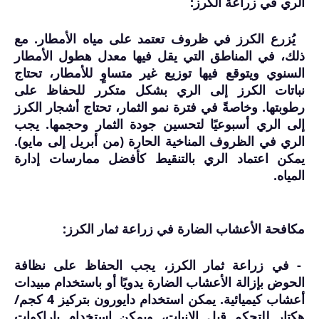
الري في زراعة الكرز:
يُزرع الكرز في ظروف تعتمد على مياه الأمطار. مع
ذلك، في المناطق التي يقل فيها معدل هطول الأمطار
السنوي ويتوقع فيها توزيع غير متساوٍ للأمطار، تحتاج
نباتات الكرز إلى الري بشكل متكرر للحفاظ على
رطوبتها. وخاصةً في فترة نمو الثمار، تحتاج أشجار الكرز
إلى الري أسبوعيًا لتحسين جودة الثمار وحجمها. يجب
الري في الظروف المناخية الحارة (من أبريل إلى مايو).
يمكن اعتماد الري بالتنقيط كأفضل ممارسات إدارة
المياه.
مكافحة الأعشاب الضارة في زراعة ثمار الكرز:
- في زراعة ثمار الكرز، يجب الحفاظ على نظافة
الحوض بإزالة الأعشاب الضارة يدويًا أو باستخدام مبيدات
أعشاب كيميائية. يمكن استخدام دايورون بتركيز 4 كجم/
هكتار للتحكم قبل الإنبات، ويمكن استخدام باراكوات