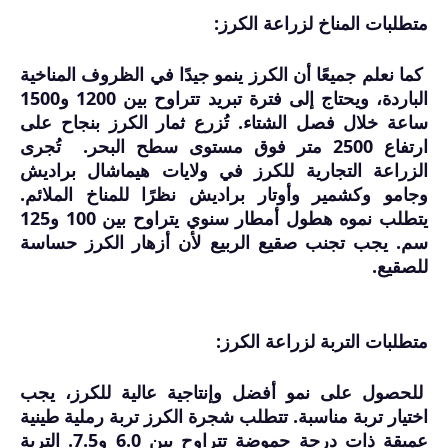
متطلبات المناخ لزراعة الكرز:
كما نعلم جميعًا أن الكرز ينمو جيدًا في الظروف المناخية
الباردة، ويحتاج إلى فترة تبريد تتراوح بين 1200 و1500
ساعة خلال فصل الشتاء. تُزرع ثمار الكرز بنجاح على
ارتفاع 2500 متر فوق مستوى سطح البحر. تُجرى
الزراعة التجارية للكرز في ولايات هيماشال براديش
وجامو وكشمير وأوتار براديش نظرًا للمناخ الملائم.
يتطلب نموه هطول أمطار سنوي يتراوح بين 100 و125
سم. يجب تجنب صقيع الربيع لأن أزهار الكرز حساسة
للصقيع.
متطلبات التربة لزراعة الكرز:
للحصول على نمو أفضل وإنتاجية عالية للكرز، يجب
اختيار تربة مناسبة. تتطلب شجرة الكرز تربة رملية طينية
عميقة ذات درجة حموضة تتراوح بين 6.0 و7.5. التربة