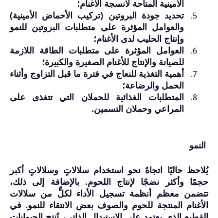
الأمينية المتاحة لأنسجة الأغنام؛
تحديد جودة البروتين (تركيب الأحماض الأمينية)
والعوامل المؤثرة على متطلبات البروتين للنمو
وإنتاج الحليب لدى الأغنام؛
العوامل المؤثرة على متطلبات الطاقة اللازمة
للصيانة والإنتاج للأغنام الصغيرة والكبيرة؛
أهمية التغذية للنعاج في فترة ما قبل التزاوج وأثناء
الحمل والرضاعة؛
المتطلبات الغذائية للحملان التي تتغذى على
المراعي وحملان التسمين.
النمو
يُلاحظ حاليًا اتجاهٌ نحو استخدام سلالاتٍ وسلالاتٍ أكبر
حجمًا وأكثر نضجًا لإنتاج اللحوم. بالإضافة إلى ذلك،
تتضمن معظم أنظمة تسجيل الأداء لكلٍّ من سلالات
الأغنام المنتجة للحوم والصوف بعض الانتقاء للنمو. في
القطيع الذي يعتمد على الاستبدال الذاتي، تُنتج الحيوانات