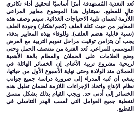
تُعد التغذية المُستهدفة أمرًا أساسيًا لتحقيق أداء تكاثري
عالٍ للقطيع. سيتناول هذا الموضوع معايير المراعي
اللازمة لضمان تلبية الاحتياجات الغذائية. سيتم وصف هذه
المعايير من حيث كتلة العلف (كجم/هكتار) وجودة العلف
(نسبة قابلية هضم العلف). وللوفاء بهذه المعايير بدقة،
يجب أن يتزامن توقيت مراحل تقويم التربية مع العرض
الموسمي للمراعي. تُعد الفترة من منتصف الحمل وحتى
وضع العلامات على الحملان والفطام بالغة الأهمية
لربحية مشروع تربية الأغنام. إن الخسائر الهائلة في
الحملان منذ الولادة وحتى نهاية الأسبوع الأول من حياتها،
ينبغي أن تُنبه المدراء إلى ضرورة دراسة جميع جوانب
نظام الإنتاج واتخاذ الإجراءات اللازمة لضمان تقليل هذه
الخسائر إلى أدنى حد. ويجب القيام بذلك بشكل منسق
لتغطية جميع العوامل التي تُسبب الهدر التناسلي في
القطيع.