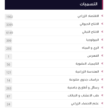
التسميات
الاقتصاد الزراعي
1902
الانتاج الحيواني
3395
الانتاج النباتي
6149
البيولوجيا
399
الري و المياه
293
الفهرس
1
الكيمياء العضوية
56
الهندسة الزراعية
121
دراسات جدوى متنوعة
14
رسائل و أطاريج جامعية
263
طب الاعشاب و النباتات
87
علم الاحصاء الزراعي
24