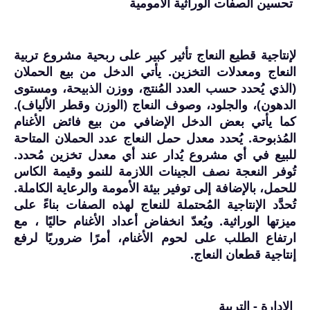
تحسين الصفات الوراثية الأمومية
لإنتاجية قطيع النعاج تأثير كبير على ربحية مشروع تربية
النعاج ومعدلات التخزين. يأتي الدخل من بيع الحملان
(الذي يُحدد حسب العدد المُنتج، ووزن الذبيحة، ومستوى
الدهون)، والجلود، وصوف النعاج (الوزن وقطر الألياف).
كما يأتي بعض الدخل الإضافي من بيع فائض الأغنام
المُذبوحة. يُحدد معدل حمل النعاج عدد الحملان المتاحة
للبيع في أي مشروع يُدار عند أي معدل تخزين مُحدد.
تُوفر النعجة نصف الجينات اللازمة للنمو وقيمة الكاس
للحمل، بالإضافة إلى توفير بيئة الأمومة والرعاية الكاملة.
تُحدَّد الإنتاجية المُحتملة للنعاج لهذه الصفات بناءً على
ميزتها الوراثية. ويُعدّ انخفاض أعداد الأغنام حاليًا ، مع
ارتفاع الطلب على لحوم الأغنام، أمرًا ضروريًا لرفع
إنتاجية قطعان النعاج.
الإدارة - التربية