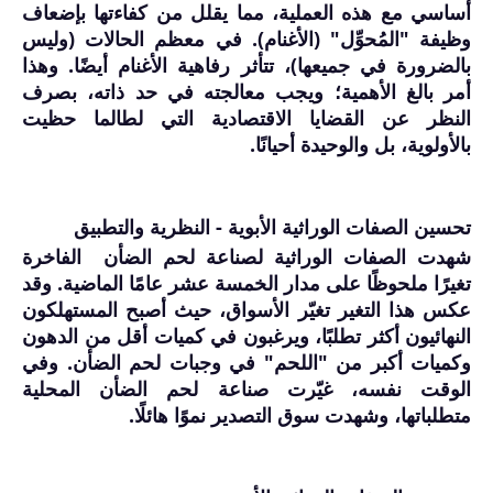
أساسي مع هذه العملية، مما يقلل من كفاءتها بإضعاف
وظيفة "المُحوِّل" (الأغنام). في معظم الحالات (وليس
بالضرورة في جميعها)، تتأثر رفاهية الأغنام أيضًا. وهذا
أمر بالغ الأهمية؛ ويجب معالجته في حد ذاته، بصرف
النظر عن القضايا الاقتصادية التي لطالما حظيت
بالأولوية، بل والوحيدة أحيانًا.
تحسين الصفات الوراثية الأبوية - النظرية والتطبيق
شهدت الصفات الوراثية لصناعة لحم الضأن الفاخرة
تغيرًا ملحوظًا على مدار الخمسة عشر عامًا الماضية. وقد
عكس هذا التغير تغيّر الأسواق، حيث أصبح المستهلكون
النهائيون أكثر تطلبًا، ويرغبون في كميات أقل من الدهون
وكميات أكبر من "اللحم" في وجبات لحم الضأن. وفي
الوقت نفسه، غيّرت صناعة لحم الضأن المحلية
متطلباتها، وشهدت سوق التصدير نموًا هائلًا.