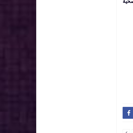
لصحية

