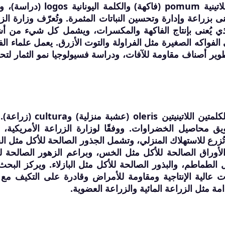
كلمة "علم الثمار" مشتقة من الكلمة اللاتينية pomum (فاكهة) والكلمة الي
نى بزراعة وإدارة وتحسين النباتات المثمرة. وتُعرّف وزارة الز
 الذي يُعنى بإنتاج الفاكهة والمكسرات، ويشمل كل شيء من أ
ى الفواكه الصغيرة مثل الفراولة والتوت الأزرق. يعمل علماء الف
ير أصناف مقاومة للآفات، ودراسة فسيولوجيا نمو الثمار لت
يُشتق مصطلح زراعة الخضراوات من الكلمتين اللاتينيتين oleris (عشب
يق محاصيل الخضراوات. ووفقًا لوزارة الزراعة الأمريكية، ت
تُزرع للاستهلاك المنزلي، وتشمل الجذور الصالحة للأكل مثل ال
الأوراق الصالحة للأكل مثل الخس، وبراعم الزهور الصالحة ل
ل الطماطم، والبذور الصالحة للأكل مثل البازلاء. ويركز البح
عالية الإنتاجية ومقاومة للأمراض وقادرة على التكيف مع 
ة مثل الزراعة المائية والزراعة العضوية.