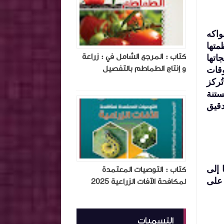
واكه
متها
كتاب : المرجع الشامل في : زراعة
اتها
و إنتاج الطماطم بالتفصيل
وقات
ُركز
ستنة
دقيق
 إلى
كتاب : التوصيات المعتمدة
 على
لمكافحة الآفات الزراعية 2025
التسميات