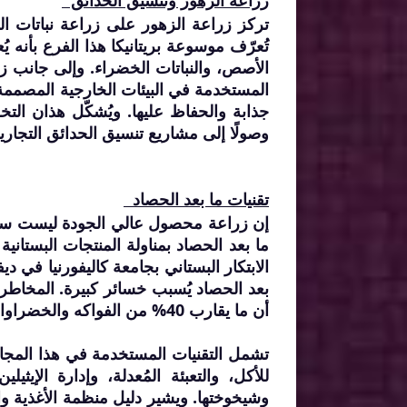
زراعة الزهور وتنسيق الحدائق
تركز زراعة الزهور على زراعة نباتات ال
تُعرّف موسوعة بريتانيكا هذا الفرع بأنه ي
الأصص، والنباتات الخضراء. وإلى جانب زرا
المستخدمة في البيئات الخارجية المصممة
جذابة والحفاظ عليها. ويُشكّل هذان الت
وصولًا إلى مشاريع تنسيق الحدائق التجاري
تقنيات ما بعد الحصاد
إن زراعة محصول عالي الجودة ليست سوى 
ما بعد الحصاد بمناولة المنتجات البستان
الابتكار البستاني بجامعة كاليفورنيا في
أن ما يقارب 40% من الفواكه والخضراوات تُهدر سنويًا بسبب سوء التعامل والتخزين والتعبئة والنقل.
تشمل التقنيات المستخدمة في هذا المجال 
للأكل، والتعبئة المُعدلة، وإدارة الإي
وشيخوختها. ويشير دليل منظمة الأغذية وال