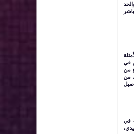
الحد
باشر
مثلة
م في
ع من
، من
اصيل
ة في
لطب التقليدي،