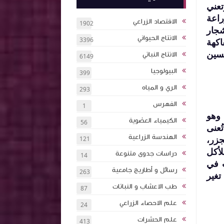
ونانية logos (دراسة)، وتعني
راعة
الاقتصاد الزراعي
1902
شجار
الانتاج الحيواني
3396
اكهة
حسين
الانتاج النباتي
6149
البيولوجيا
399
الري و المياه
293
الفهرس
1
ة منزلية) وcultura (زراعة). وهو
الكيمياء العضوية
56
ُعنى
الهندسة الزراعية
جزر،
121
لأكل
دراسات جدوى متنوعة
14
ث في
رسائل و أطاريج جامعية
263
تغير
طب الاعشاب و النباتات
87
علم الاحصاء الزراعي
24
علم الحشرات
413