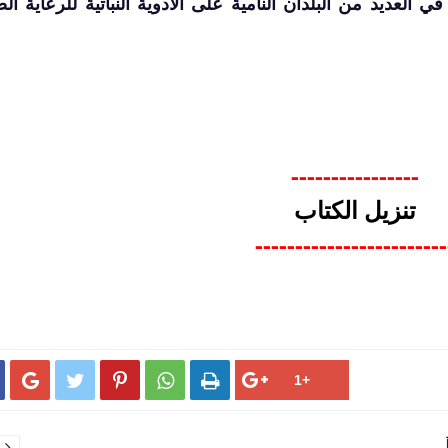
95% من السكان في العديد من البلدان النامية على الأدوية النباتية للرعاية ا
----------------
تنزيل الكتاب
------------------------





