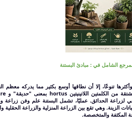
لمرجع الشامل في : مبادئ البستنة
وأكثرها تنوعًا، إلا أن نطاقها أوسع بكثير مما يدركه معظم ال
ووفقًا لموسوعة بريتانيكا، فإن الكلم
في لزراعة الحدائق. عمليًا، تشمل البستنة علم وفن زراعة وإ
تات الزينة. وهي تقع بين الزراعة المنزلية والزراعة الحقلية و
عة المكثفة والمتخصصة.