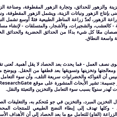
زينة والزهور للحدائق، وتجارة الزهور المقطوفة، وصناعة الز
ُعنى بإنتاج الزهور ونباتات الزينة، ويشمل الزهور المقطوفة، ونب
عة الزهور، تُعدّ زراعة المناظر الطبيعية فئةً أوسع تشمل النب
 - كالعشب، والشجيرات، والأشجار، والمتسلقات - لإنشاء مس
خصصان معًا كل شيء بدءًا من الحدائق الحضرية والحدائق ال
ة واسعة النطاق.
نصف العمل - فما يحدث بعد الحصاد لا يقل أهمية. تُعنى تق
ية ومعالجتها وتخزينها وتسويقها بعد قطفها من الحقل. ويوضح م
 ديفيس أن الفواكه والخضراوات سريعة التلف، وأن سوء التعامل 
التخزين المبرد، والتخزين في جو مُتحكم به، والتغليفات الص
ثيلين - وكلها تهدف إلى إبطاء النضج الطبيعي للمنتجات المح
زراعة (الفاو) للتعامل مع ما بعد الحصاد إلى أن الأهداف الأس