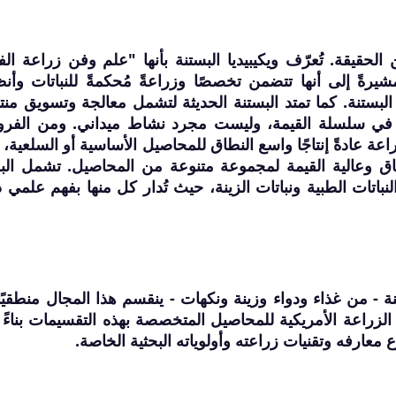
حقيقة. تُعرّف ويكيبيديا البستنة بأنها "علم وفن زراعة الف
يرةً إلى أنها تتضمن تخصصًا وزراعةً مُحكمةً للنباتات وأنظ
 البستنة. كما تمتد البستنة الحديثة لتشمل معالجة وتسويق منتج
لًا في سلسلة القيمة، وليست مجرد نشاط ميداني. ومن الفر
اعة عادةً إنتاجًا واسع النطاق للمحاصيل الأساسية أو السلعية، ت
اق وعالية القيمة لمجموعة متنوعة من المحاصيل. تشمل الب
نباتات الطبية ونباتات الزينة، حيث تُدار كل منها بفهم علمي 
 - من غذاء ودواء وزينة ونكهات - ينقسم هذا المجال منطقيًا
زراعة الأمريكية للمحاصيل المتخصصة بهذه التقسيمات بناءً
معارفه وتقنيات زراعته وأولوياته البحثية الخاصة.