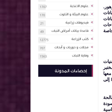
هور.
علوم الاغذية
1707
اتات
علوم البيئة و التلوث
170
اتات
فيديوهات زراعية
21
احات
خاصة
قاعدة بيانات أمراض النبات
49
كتب الزراعة
12775
مجلات و دوريات و أبحاث
707
وقاية النبات
1563
نيات
ختبر
إحصاءات المدونة
معها
بعد الحصاد يُسبب خسائر كبيرة. المخاطر جسيمة: تشير الأبحاث المنشورة على موقع ResearchGate إلى
الحة
صودة
اسية