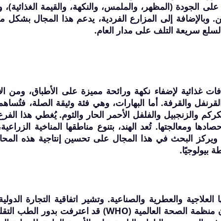
 على الجودة (المظهر، والملمس، والنكهة، والقيمة الغذائية)، و
. وبالإضافة إلى المزارع الفردية، يدعم هذا المجال بشكل م
السلع سريعة التلف على مدار العام.
فات غذائية لإضفاء نكهة ورائحة مميزة على الأطباق، ومن الأ
القرنفل والقرفة. أما البهارات، وهي فئة وثيقة الصلة، فتُساه
كركم والزنجبيل والفلفل الأحمر الحار والثوم. يُغطي هذا الفر
ادها ومعالجتها. تُعد الهند، بتنوع مناطقها المناخية الزراعية
 ويركز البحث في هذا المجال على تحسين إنتاجية هذه المح
 بيولوجيًا.
 العلاجية والعطرية والصناعية. وتشير اتفاقية التجارة الدولي
الأنواع المهددة بالانقراض (CITES) إلى أن منظمة الصحة العالمية (WHO) قد اعترفت بدور ا