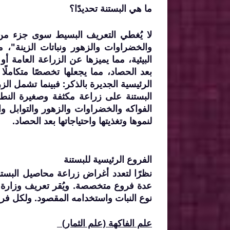
ما هي البستنة تحديدًا؟
لا يُغطي التعريف البسيط سوى جزء من ال
والخضراوات والزهور ونباتات الزينة"، مش
البيئية، مما يميزها عن الزراعة العامة أو
بعد الحصاد، مما يجعلها تخصصًا متكام
الرئيسية الجديرة بالذكر: فبينما تشمل الزر
البستنة على زراعة مكثفة وصغيرة النط
الفواكه والخضراوات والزهور والتوابل وال
لنموها وتغذيتها واحتياجاتها بعد الحصاد.
الفروع الرئيسية للبستنة
نظرًا لتعدد أغراض زراعة محاصيل البستنة
عدة فروع متخصصة. ويُقر تعريف وزارة ال
نوع النبات واستخدامه المقصود. ولكل فرع 
علم الفاكهة (علم الثمار)