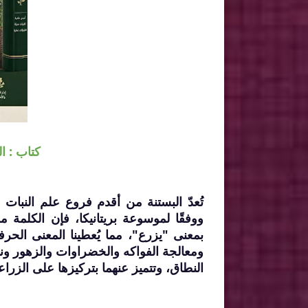
كتاب : ا
تُعدّ البستنة من أقدم فروع علم النبات 
بمعنى "يزرع"، مما يُعطينا المعنى الحر
ومعالجة الفواكه والخضراوات والزهور ونبا
النطاق، وتتميز عنهما بتركيزها على الزرا