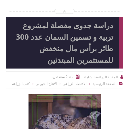
دراسة جدوى مفصلة لمشروع
تربية و تسمين السمان عدد 300
طائر برأس مال منخفض
للمستثمرين المبتدئين
منذ 2 سنة تقريبا
المكتبة الزراعية الشاملة


الصفحة الرئيسية
الاقتصاد الزراعي
الانتاج الحيواني
كتب الزراعة
