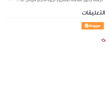
دراسة جدوى مفصلة لمشروع تربية الدجاج البياض عدد 250 دجاجة برأس مال منخفض للمستثمرين المبتدئين
التعليقات